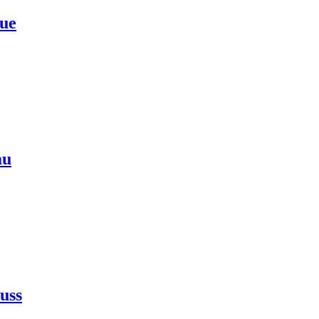
lue
au
uss