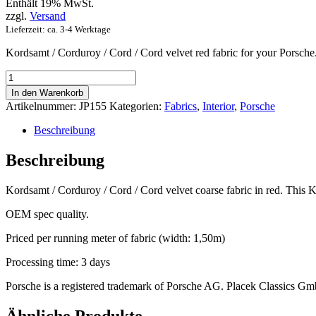
Enthält 19% MwSt.
zzgl.
Versand
Lieferzeit: ca. 3-4 Werktage
Kordsamt / Corduroy / Cord / Cord velvet red fabric for your Porsche
Kordsamt
/
In den Warenkorb
Corduroy
Artikelnummer:
JP155
Kategorien:
Fabrics
,
Interior
,
Porsche
/
Cord
Beschreibung
velvet
red
Beschreibung
coarse
Menge
Kordsamt / Corduroy / Cord / Cord velvet coarse fabric in red. This
OEM spec quality.
Priced per running meter of fabric (width: 1,50m)
Processing time: 3 days
Porsche is a registered trademark of Porsche AG. Placek Classics Gmb
Ähnliche Produkte