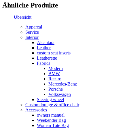
Ähnliche Produkte
Übersicht
Appareal
Service
Interior
Alcantara
Leather
custom seat inserts
Leatherette
Fabrics
Modern
BMW
Recaro
Mercedes-Benz
Porsche
Volkswagen
Steering wheel
Custom lounge & office chair
Accessories
owners manual
Weekender Bag
Woman Tote Bag